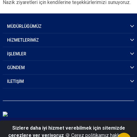
Nazik ziyaretleri için kendilerine teşekkürlerimizi sunuyoruz.
MÜDÜRLÜĞÜMÜZ
HİZMETLERİMİZ
İŞLEMLER
GÜNDEM
İLETİŞİM
© 2026 Elazığ Emniyet Müdürlüğü
Sizlere daha iyi hizmet verebilmek için sitemizde
çerezlere yer veriyoruz
🍪 Çerez politikamız hakkında